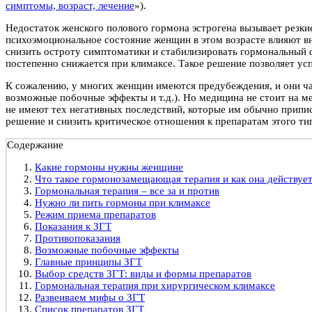
симптомы, возраст, лечение
»).
Недостаток женского полового гормона эстрогена вызывает резки
психоэмоциональное состояние женщин в этом возрасте влияют вн
снизить остроту симптоматики и стабилизировать гормональный ф
постепенно снижается при климаксе. Такое решение позволяет у
К сожалению, у многих женщин имеются предубеждения, и они ча
возможные побочные эффекты и т.д.). Но медицина не стоит на м
не имеют тех негативных последствий, которые им обычно прип
решение и снизить критическое отношения к препаратам этого ти
Содержание
Какие гормоны нужны женщине
Что такое гормонозамещающая терапия и как она действуе
Гормональная терапия – все за и против
Нужно ли пить гормоны при климаксе
Режим приема препаратов
Показания к ЗГТ
Противопоказания
Возможные побочные эффекты
Главные принципы ЗГТ
Выбор средств ЗГТ: виды и формы препаратов
Гормональная терапия при хирургическом климаксе
Развеиваем мифы о ЗГТ
Список препаратов ЗГТ