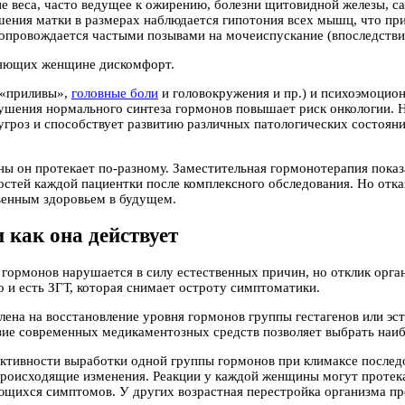
ие веса, часто ведущее к ожирению, болезни щитовидной железы, са
ения матки в размерах наблюдается гипотония всех мышц, что пр
сопровождается частыми позывами на мочеиспускание (впоследстви
вляющих женщине дискомфорт.
(«приливы»,
головные боли
и головокружения и пр.) и психоэмоцион
ушения нормального синтеза гормонов повышает риск онкологии. Н
д угроз и способствует развитию различных патологических состоян
ны он протекает по-разному. Заместительная гормонотерапия показ
остей каждой пациентки после комплексного обследования. Но отка
твенным здоровьем в будущем.
 как она действует
 гормонов нарушается в силу естественных причин, но отклик орга
о и есть ЗГТ, которая снимает остроту симптоматики.
ена на восстановление уровня гормонов группы гестагенов или эст
бразие современных медикаментозных средств позволяет выбрать наи
тивности выработки одной группы гормонов при климаксе последов
а происходящие изменения. Реакции у каждой женщины могут проте
ющихся симптомов. У других возрастная перестройка организма пр