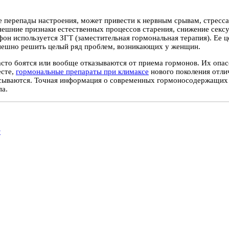
е перепады настроения, может привести к нервным срывам, стресса
ешние признаки естественных процессов старения, снижение сексу
он используется ЗГТ (заместительная гормональная терапия). Ее ц
спешно решить целый ряд проблем, возникающих у женщин.
сто боятся или вообще отказываются от приема гормонов. Их опа
есте,
гормональные препараты при климаксе
нового поколения отли
исываются. Точная информация о современных гормоносодержащих
па.
т