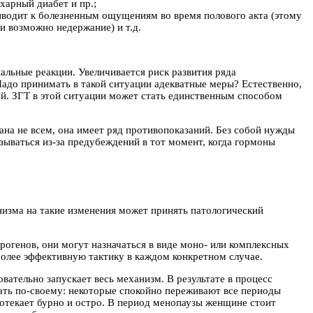
харный диабет и пр.;
иводит к болезненным ощущениям во время полового акта (этому
и возможно недержание) и т.д.
альные реакции. Увеличивается риск развития ряда
адо принимать в такой ситуации адекватные меры? Естественно,
ий. ЗГТ в этой ситуации может стать единственным способом
ана не всем, она имеет ряд противопоказаний. Без собой нужды
зываться из-за предубеждений в тот момент, когда гормоны
низма на такие изменения может принять патологический
рогенов, они могут назначаться в виде моно- или комплексных
более эффективную тактику в каждом конкретном случае.
ательно запускает весь механизм. В результате в процесс
кать по-своему: некоторые спокойно переживают все периоды
отекает бурно и остро. В период менопаузы женщине стоит