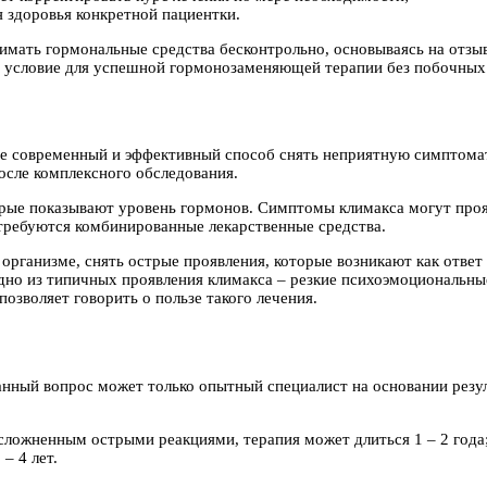
 здоровья конкретной пациентки.
имать гормональные средства бесконтрольно, основываясь на отзы
е условие для успешной гормонозаменяющей терапии без побочных 
не современный и эффективный способ снять неприятную симптома
осле комплексного обследования.
орые показывают уровень гормонов. Симптомы климакса могут прояв
 требуются комбинированные лекарственные средства.
организме, снять острые проявления, которые возникают как ответ
одно из типичных проявления климакса – резкие психоэмоциональны
озволяет говорить о пользе такого лечения.
нный вопрос может только опытный специалист на основании резу
сложненным острыми реакциями, терапия может длиться 1 – 2 года
– 4 лет.