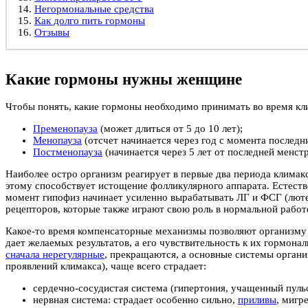
Негормональные средства
Как долго пить гормоны
Отзывы
Какие гормоны нужны женщине
Чтобы понять, какие гормоны необходимо принимать во время клим
Пременопауза
(может длиться от 5 до 10 лет);
Менопауза
(отсчет начинается через год с момента последн
Постменопауза
(начинается через 5 лет от последней менстр
Наиболее остро организм реагирует в первые два периода климак
этому способствует истощение фолликулярного аппарата. Естестве
момент гипофиз начинает усиленно вырабатывать ЛГ и ФСГ (лю
рецепторов, которые также играют свою роль в нормальной рабо
Какое-то время компенсаторные механизмы позволяют организму
дает желаемых результатов, а его чувствительность к их гормон
сначала нерегулярные
, прекращаются, а основные системы органи
проявлений климакса), чаще всего страдает:
сердечно-сосудистая система (гипертония, учащенный пульс
нервная система: страдает особенно сильно,
приливы
, мигр