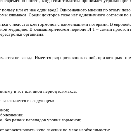
 своевременно понять, когда симптоматика принимает угрожающие
пользу или от нее один вред? Однозначного мнения по этому пово
мы климакса. Среди докторов тоже нет однозначного согласия по д
ться с недостатком гормонов с наименьшими потерями. В европей
енной медицине. В климактерическом периоде ЗГТ – самый простой
перестройки организма.
чается не всегда. Имеется ряд противопоказаний, при которых го
низму в тот или иной период климакса.
е заключается в следующем:
онов;
 болезненно;
, без резких перепадов уровня гормонов;
ет корректировать курс лечения по мере необходимости;