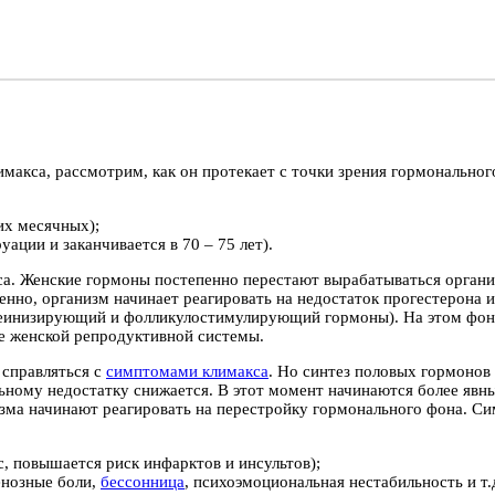
акса, рассмотрим, как он протекает с точки зрения гормонального
их месячных);
уации и заканчивается в 70 – 75 лет).
са. Женские гормоны постепенно перестают вырабатываться органи
нно, организм начинает реагировать на недостаток прогестерона и
теинизирующий и фолликулостимулирующий гормоны). На этом фон
те женской репродуктивной системы.
 справляться с
симптомами климакса
. Но синтез половых гормонов
альному недостатку снижается. В этот момент начинаются более явн
зма начинают реагировать на перестройку гормонального фона. Си
, повышается риск инфарктов и инсультов);
енозные боли,
бессонница
, психоэмоциональная нестабильность и т.д