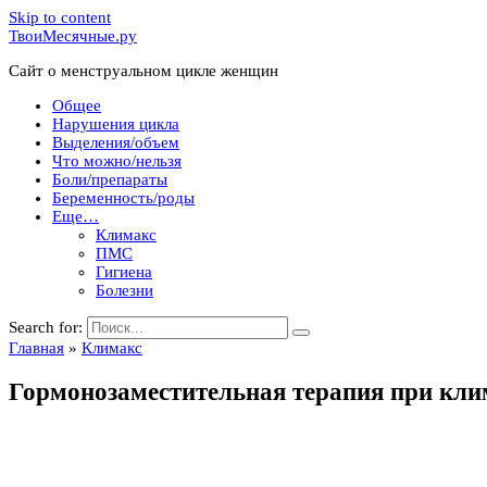
Skip to content
ТвоиМесячные.ру
Сайт о менструальном цикле женщин
Общее
Нарушения цикла
Выделения/объем
Что можно/нельзя
Боли/препараты
Беременность/роды
Еще…
Климакс
ПМС
Гигиена
Болезни
Search for:
Главная
»
Климакс
Гормонозаместительная терапия при кли