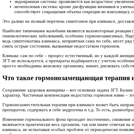
эндокринная система: проявляется как возрастное увеличен
мочеполовая система: кроме дисфункции яичников и уменьш
способствует сокращения объема секреции во влагалище), 
Это далеко не полный перечень симптомов при климаксе, доста
Наиболее типичными жалобами являются вазомоторные реакции 
гинекологических заболеваний, особенно гормонозависимых. Нар
ведь симптоматика климакса, неприятная сама по себе, несет ря
снять острые состояния, вызванные недостатком гормонов.
Климакс сам по себе – процесс естественный, но у каждой женщи
ЗГТ не используется, а препараты подбираются с учетом особенн
просто необходимы женскому организму, значит, рисковать собс
Что такое гормонозамещающая терапия и
Сохранение здоровья женщины – вот основная задача ЗГТ. Баланс
характер. Частичная компенсация недостатка гормонов извне – эт
Гормонозаместительная терапия при климаксе может быть направл
препаратов, содержать в себе андрогены и т.д. То есть, разноо
Изменение гормонального фона проходит постепенно, снижение ак
включается практически весь организм, так или иначе отвечая н
климакса, не испытывая особых проблем от периодически появля