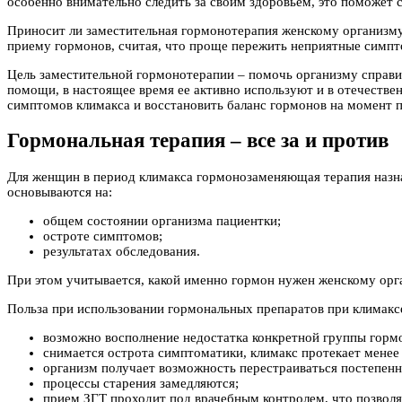
особенно внимательно следить за своим здоровьем, это поможет
Приносит ли заместительная гормонотерапия женскому организму 
приему гормонов, считая, что проще пережить неприятные симпто
Цель заместительной гормонотерапии – помочь организму справи
помощи, в настоящее время ее активно используют и в отечеств
симптомов климакса и восстановить баланс гормонов на момент 
Гормональная терапия – все за и против
Для женщин в период климакса гормонозаменяющая терапия назна
основываются на:
общем состоянии организма пациентки;
остроте симптомов;
результатах обследования.
При этом учитывается, какой именно гормон нужен женскому орга
Польза при использовании гормональных препаратов при климакс
возможно восполнение недостатка конкретной группы горм
снимается острота симптоматики, климакс протекает менее
организм получает возможность перестраиваться постепенно
процессы старения замедляются;
прием ЗГТ проходит под врачебным контролем, что позволя