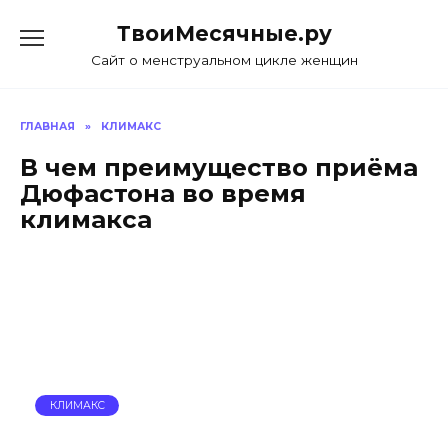
Skip
ТвоиМесячные.ру
to
content
Сайт о менструальном цикле женщин
ГЛАВНАЯ
»
КЛИМАКС
В чем преимущество приёма
Дюфастона во время
климакса
КЛИМАКС