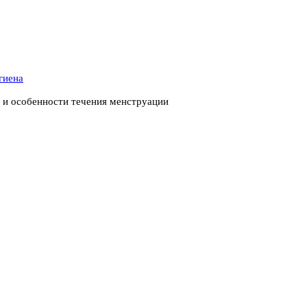
гиена
ь и особенности течения менструации