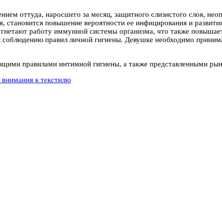
ием оттуда, наросшего за месяц, защитного слизистого слоя, нео
рия, становится повышение вероятности ее инфицирования и развит
гнетают работу иммунной системы организма, что также повышает
к соблюдению правил личной гигиены. Девушке необходимо принимат
щими правилами интимной гигиены, а также представленными рынк
 внимания к текстилю