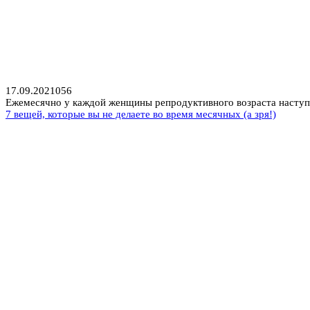
17.09.2021
0
56
Ежемесячно у каждой женщины репродуктивного возраста наступа
7 вещей, которые вы не делаете во время месячных (а зря!)