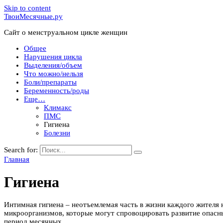
Skip to content
ТвоиМесячные.ру
Сайт о менструальном цикле женщин
Общее
Нарушения цикла
Выделения/объем
Что можно/нельзя
Боли/препараты
Беременность/роды
Еще…
Климакс
ПМС
Гигиена
Болезни
Search for:
Главная
Гигиена
Интимная гигиена – неотъемлемая часть в жизни каждого жителя 
микроорганизмов, которые могут спровоцировать развитие опасн
период месячных.