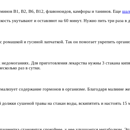
таминов В1, В2, В6, В12, флавоноидов, камфоры и танинов. Еще
шал
кость укутывают и оставляют на 60 минут. Нужно пить три раза в д
 с ромашкой и гусиной лапчаткой. Так он помогает укрепить орга
 недомоганиях. Для приготовления лекарства нужны 3 стакана кипя
есколько раз в сутки.
мализует содержание гормонов в организме. Благодаря малиине же
 должки сушеной травы на стакан воды, вскипятить и настоять 15 
пациентка становится спокойнее, у нее улучшается метаболизм. Эт