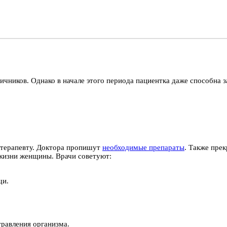
чников. Однако в начале этого периода пациентка даже способна 
и терапевту. Доктора пропишут
необходимые препараты
. Также пре
 жизни женщины. Врачи советуют:
щи.
травления организма.