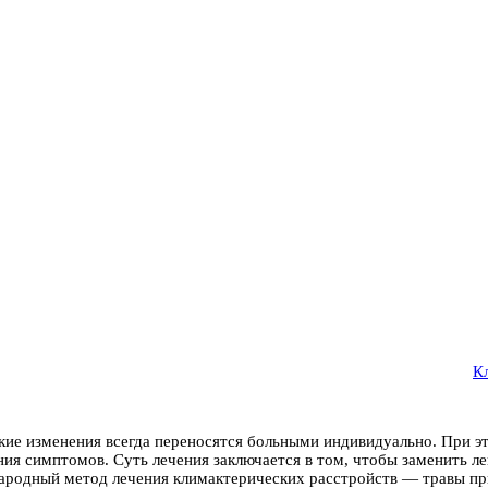
К
е изменения всегда переносятся больными индивидуально. При эт
ния симптомов. Суть лечения заключается в том, чтобы заменить 
ародный метод лечения климактерических расстройств — травы при