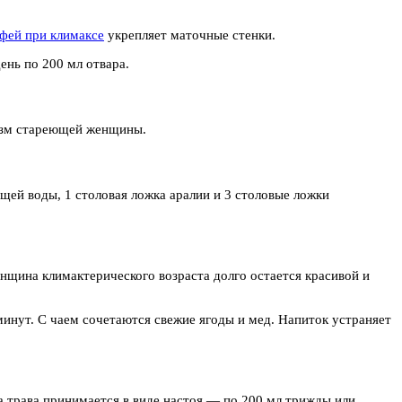
фей при климаксе
укрепляет маточные стенки.
ень по 200 мл отвара.
низм стареющей женщины.
щей воды, 1 столовая ложка аралии и 3 столовые ложки
нщина климактерического возраста долго остается красивой и
минут. С чаем сочетаются свежие ягоды и мед. Напиток устраняет
а трава принимается в виде настоя — по 200 мл трижды или