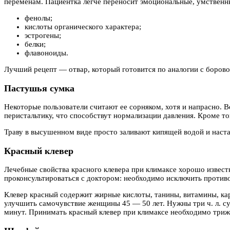
переменам. Пациентка легче переносит эмоциональные, умственны
фенолы;
кислоты органического характера;
эстрогены;
белки;
флавоноиды.
Лучший рецепт — отвар, который готовится по аналогии с борово
Пастушья сумка
Некоторые пользователи считают ее сорняком, хотя и напрасно. 
перистальтику, что способствут нормализации давления. Кроме то
Траву в высушенном виде просто заливают кипящей водой и наста
Красный клевер
Лечебные свойства красного клевера при климаксе хорошо извест
проконсультироваться с доктором: необходимо исключить против
Клевер красный содержит жирные кислоты, танины, витамины, кар
улучшить самочувствие женщины 45 — 50 лет. Нужны три ч. л. сух
минут. Принимать красный клевер при климаксе необходимо трижд