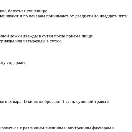
ион, болотная сушеница;
мешивают и по вечерам принимают от двадцати до двадцати пяти
йной ложки дважды в сутки после приема пищи;
 трижды или четырежды в сутки.
ьку содержит:
о отвара. В кипяток бросают 1 ст. л. сушеной травы в
тироваться к различным внешним и внутренним факторам и