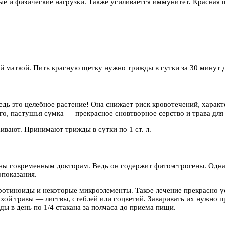
е и физические нагрузки. Также усиливается иммунитет. Красная 
й маткой. Пить красную щетку нужно трижды в сутки за 30 минут д
Ведь это целебное растение! Она снижает риск кровотечений, хара
го, пастушья сумка — прекрасное сновтворное серство и трава для
ивают. Принимают трижды в сутки по 1 ст. л.
ны современным докторам. Ведь он содержит фитоэстрогены. Однако
опоказания.
отиноиды и некоторые микроэлементы. Такое лечение прекрасно ус
ой травы — листвы, стеблей или соцветий. Заваривать их нужно про
ы в день по 1/4 стакана за полчаса до приема пищи.