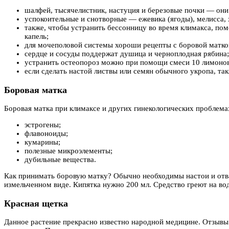
шалфей, тысячелистник, настуция и березовые почки — он
успокоительные и снотворные — ежевика (ягоды), мелисса,
также, чтобы устранить бессонницу во время климакса, п
капель;
для мочеполовой системы хороши рецепты с боровой матко
сердце и сосуды поддержат душица и черноплодная рябина;
устранить остеопороз можно при помощи смеси 10 лимонов 
если сделать настой листвы или семян обычного укропа, та
Боровая матка
Боровая матка при климаксе и других гинекологических проблема
эстрогены;
флавоноиды;
кумарины;
полезные микроэлементы;
дубильные вещества.
Как принимать боровую матку? Обычно необходимы настои и отвар
измельченном виде. Кипятка нужно 200 мл. Средство греют на водя
Красная щетка
Данное растение прекрасно известно народной медицине. Отзывы