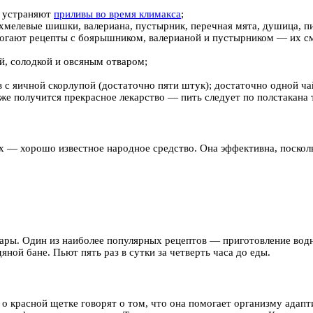
и устраняют
приливы во время климакса
;
 хмелевые шишки, валериана, пустырник, перечная мята, душица, п
омогают рецепты с боярышником, валерианой и пустырником — их с
й, солодкой и овсяным отваром;
с яичной скорлупой (достаточно пяти штук); достаточно одной ча
кже получится прекрасное лекарство — пить следует по полстакана
х — хорошо известное народное средство. Она эффективна, поскол
ы. Один из наиболее популярных рецептов — приготовление водног
ной бане. Пьют пять раз в сутки за четверть часа до еды.
 о красной щетке говорят о том, что она помогает организму адап