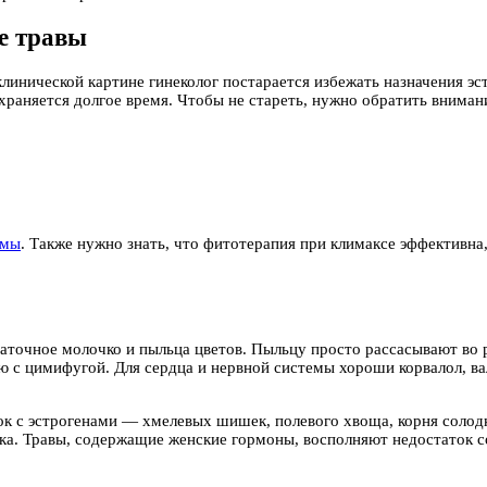
е травы
клинической картине гинеколог постарается избежать назначения э
раняется долгое время. Чтобы не стареть, нужно обратить вниман
омы
. Также нужно знать, что фитотерапия при климаксе эффективна
аточное молочко и пыльца цветов. Пыльцу просто рассасывают во 
 с цимифугой. Для сердца и нервной системы хороши корвалол, в
к с эстрогенами — хмелевых шишек, полевого хвоща, корня солодки
ника. Травы, содержащие женские гормоны, восполняют недостаток