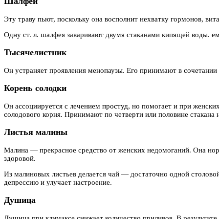
Шалфей
Эту траву пьют, поскольку она восполнит нехватку гормонов, ви
Одну ст. л. шалфея заваривают двумя стаканами кипящей воды. ем
Тысячелистник
Он устраняет проявления менопаузы. Его принимают в сочетании
Корень солодки
Он ассоциируется с лечением простуд, но помогает и при женских
солодового корня. Принимают по четверти или половине стакана н
Листья малины
Малина — прекрасное средство от женских недомоганий. Она нор
здоровой.
Из малиновых листьев делается чай — достаточно одной столовой
депрессию и улучает настроение.
Душица
Душица при климаксе снижает количество приливов. В результате 