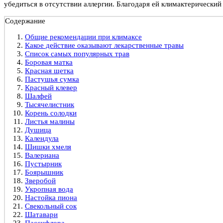
убедиться в отсутствии аллергии. Благодаря ей климактерический
Содержание
Общие рекомендации при климаксе
Какое действие оказывают лекарственные травы
Список самых популярных трав
Боровая матка
Красная щетка
Пастушья сумка
Красный клевер
Шалфей
Тысячелистник
Корень солодки
Листья малины
Душица
Календула
Шишки хмеля
Валериана
Пустырник
Боярышник
Зверобой
Укропная вода
Настойка пиона
Свекольный сок
Шатавари
Пассифлора