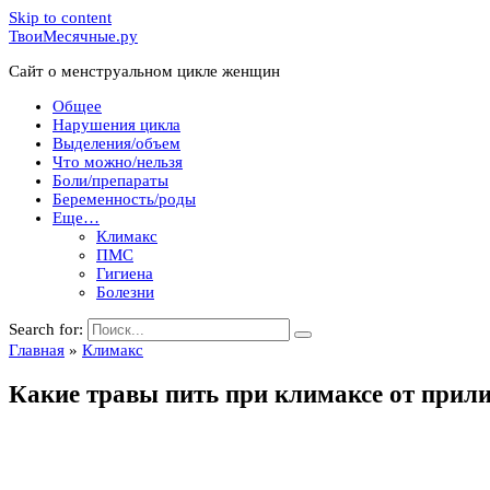
Skip to content
ТвоиМесячные.ру
Сайт о менструальном цикле женщин
Общее
Нарушения цикла
Выделения/объем
Что можно/нельзя
Боли/препараты
Беременность/роды
Еще…
Климакс
ПМС
Гигиена
Болезни
Search for:
Главная
»
Климакс
Какие травы пить при климаксе от прили