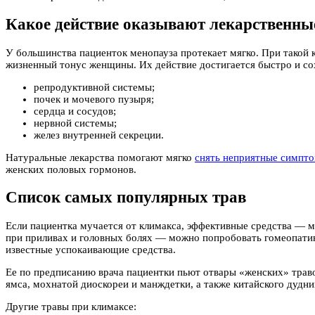
Какое действие оказывают лекарственны
У большинства пациенток менопауза протекает мягко. При такой 
жизненный тонус женщины. Их действие достигается быстро и сох
репродуктивной системы;
почек и мочевого пузыря;
сердца и сосудов;
нервной системы;
желез внутренней секреции.
Натуральные лекарства помогают мягко
снять неприятные симпт
женских половых гормонов.
Список самых популярных трав
Если пациентка мучается от климакса, эффективные средства — м
при приливах и головных болях — можно попробовать гомеопатию
известные успокаивающие средства.
Ее по предписанию врача пациентки пьют отвары «женских» траво
ямса, мохнатой диоскореи и манждетки, а также китайского дуд
Другие травы при климаксе: