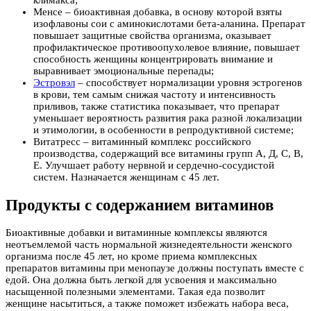
климакса;
Менсе – биоактивная добавка, в основу которой взяты
изофлавоны сои с аминокислотами бета-аланина. Препарат
повышает защитные свойства организма, оказывает
профилактическое противоопухолевое влияние, повышает
способность женщины концентрировать внимание и
выравнивает эмоциональные перепады;
Эстровэл
– способствует нормализации уровня эстрогенов
в крови, тем самым снижая частоту и интенсивность
приливов, также статистика показывает, что препарат
уменьшает вероятность развития рака разной локализации
и этимологии, в особенности в репродуктивной системе;
Витатресс – витаминный комплекс российского
производства, содержащий все витамины групп А, Д, С, В,
Е. Улучшает работу нервной и сердечно-сосудистой
систем. Назначается женщинам с 45 лет.
Продукты с содержанием витаминов
Биоактивные добавки и витаминные комплексы являются
неотъемлемой часть нормальной жизнедеятельности женского
организма после 45 лет, но кроме приема комплексных
препаратов витамины при менопаузе должны поступать вместе с
едой. Она должна быть легкой для усвоения и максимально
насыщенной полезными элементами. Такая еда позволит
женщине насытиться, а также поможет избежать набора веса,