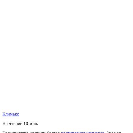
Климакс
На чтение
10 мин.
Большинство женщин боятся
наступления климакса
. Зная от