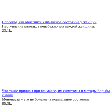
Способы, как облегчить климаксное состояние у женщин
Наступление климакса неизбежно для каждой женщины.
2
3.1k.
Что такое приливы при климаксе, их симптомы и методы борьбы
с ними
Менопауза – это не болезнь, а нормальное состояние
8
5.3k.