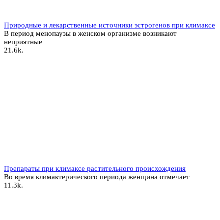
Природные и лекарственные источники эстрогенов при климаксе
В период менопаузы в женском организме возникают
неприятные
2
1.6k.
Препараты при климаксе растительного происхождения
Во время климактерического периода женщина отмечает
1
1.3k.