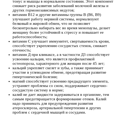
тонус и мышцы в нормальном состоянии. Этот компонент
снижает риск развития заболеваний молочной железы и
других гормонозависимых недугов;
витамин В12 и другие витамины группы В (В6, В9)
улучшают работу нервной системы, нормализуют
белковый и жировой обмен, что не позволяет
бесконтрольно набирать вес во время менопаузы, делает
женщину более устойчивой к стрессу и повышает ее
работоспособность;
витамин C улучшает иммунитет, свертываемость крови,
способствует укреплению сосудистых стенок, снижает
отечность;
витамин Д при климаксе, а в частности Д3 способствует
усвоению кальция, что является профилактикой
остеопороза, характерного для женщин после 45 лет;
кальций укрепляет скелет и зубы, а также принимает
участие в углеводном обмене, предотвращая развитие
гипертонической болезни;
магний способствует усвоению предыдущего элемента,
устраняет проблемы со сном, поддерживает сердечно-
сосудистую систему в норме;
калий не дает жидкости задерживаться в организме, тем
самым предотвращается формирование отеков. Калий
надо принимать для предупреждения развития
атеросклероза, артериальной гипертензии и других
проблем с сердечной мышцей и сосудами.