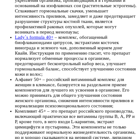
укрепления организма, производящийся в Германии и
основанный на изофлавонах сои (растительные эстрогены).
Сглаживает гормональные скачки, уменьшает
интенсивность приливов, замедляет и даже предотвращает
разрушение структуры костной ткани, является
профилактикой раковых опухолей, которые могут
возникать в период менопаузы;
Lady`s formula 40+
– комплекс, обогащенный
биофлаваноидами цитрусов, экстрактами косточек
винограда и зеленого чая, дополненный корнем донг
Квайя. Инструкция по применению гласит, что препарат
нормализует обменные процессы в организме,
предотвращает бесконтрольный набор веса, улучшает
гормональный баланс, способствует улучшению состояния
кожи и волос;
Алфавит 50+ – российский витаминный комплекс для
женщин в климаксе, базируется на раздельном приеме
компонентов для лучшего их усвоения в организме. Его
можно принимать для общего улучшения состояния
женского организма, снижения интенсивности приливов и
нормализации психоэмоционального состояния;
Компливит 45+ – это препарат российского производства,
включающий практически все витамины группы В, А, РР и
Р, кроме того, в него входи L-карнитин, экстракт
цимицифуги и пустырника. Эти компоненты не только
поддерживают нормальную жизнедеятельность организма,
но и хорошо сказываются на нервной системе, липидном