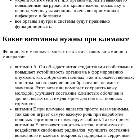
укрепится иммунитет, для организма, испытывающего
повышенные нагрузки, это крайне важно, поскольку в
период менопаузы женщина очень восприимчива к
инфекциям и болезням;
все органы внутри и системы будут правильно
функционировать.
Какие витамины нужны при климаксе
Женщинам в менопаузе может не хватать таких витаминов и
минералов:
витамин A. Он обладает антиоксидантными свойствами и
повышает устойчивость организма к формированию
опухолей, как доброкачественных, так и злокачественных,
при этом расположение новообразования не имеет
значения. Этот витамин помогает сохранять кожу
молодой, улучшает состояние слизистых оболочек и
зрения, является стимулятором для синтеза половых
гормонов;
витамин Е при климаксе является просто незаменимым,
так как он играет самую важную роль при выработке
половых гормонов и стимулирует либидо. Также прием
витамина Е позволяет защитить клетки организма от
воздействия свободных радикалов, улучшить состояние
волосяного и кожного покровов, поддержать сердечный