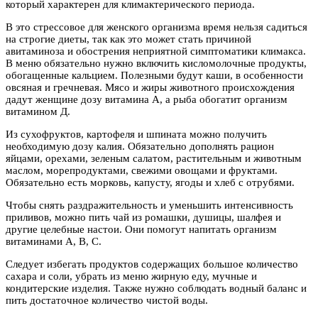
который характерен для климактерического периода.
В это стрессовое для женского организма время нельзя садиться
на строгие диеты, так как это может стать причиной
авитаминоза и обострения неприятной симптоматики климакса.
В меню обязательно нужно включить кисломолочные продукты,
обогащенные кальцием. Полезными будут каши, в особенности
овсяная и гречневая. Мясо и жиры животного происхождения
дадут женщине дозу витамина А, а рыба обогатит организм
витамином Д.
Из сухофруктов, картофеля и шпината можно получить
необходимую дозу калия. Обязательно дополнять рацион
яйцами, орехами, зеленым салатом, растительным и животным
маслом, морепродуктами, свежими овощами и фруктами.
Обязательно есть морковь, капусту, ягоды и хлеб с отрубями.
Чтобы снять раздражительность и уменьшить интенсивность
приливов, можно пить чай из ромашки, душицы, шалфея и
другие целебные настои. Они помогут напитать организм
витаминами А, В, С.
Следует избегать продуктов содержащих большое количество
сахара и соли, убрать из меню жирную еду, мучные и
кондитерские изделия. Также нужно соблюдать водный баланс и
пить достаточное количество чистой воды.