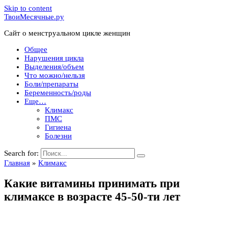
Skip to content
ТвоиМесячные.ру
Сайт о менструальном цикле женщин
Общее
Нарушения цикла
Выделения/объем
Что можно/нельзя
Боли/препараты
Беременность/роды
Еще…
Климакс
ПМС
Гигиена
Болезни
Search for:
Главная
»
Климакс
Какие витамины принимать при
климаксе в возрасте 45-50-ти лет