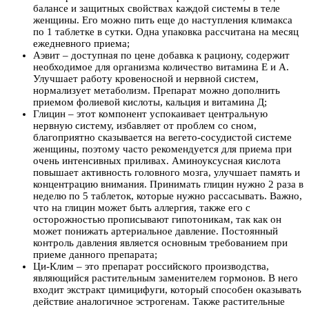
балансе и защитных свойствах каждой системы в теле
женщины. Его можно пить еще до наступления климакса
по 1 таблетке в сутки. Одна упаковка рассчитана на месяц
ежедневного приема;
Аэвит – доступная по цене добавка к рациону, содержит
необходимое для организма количество витамина Е и А.
Улучшает работу кровеносной и нервной систем,
нормализует метаболизм. Препарат можно дополнить
приемом фолиевой кислоты, кальция и витамина Д;
Глицин – этот компонент успокаивает центральную
нервную систему, избавляет от проблем со сном,
благоприятно сказывается на вегето-сосудистой системе
женщины, поэтому часто рекомендуется для приема при
очень интенсивных приливах. Аминоуксусная кислота
повышает активность головного мозга, улучшает память и
концентрацию внимания. Принимать глицин нужно 2 раза в
неделю по 5 таблеток, которые нужно рассасывать. Важно,
что на глицин может быть аллергия, также его с
осторожностью прописывают гипотоникам, так как он
может понижать артериальное давление. Постоянный
контроль давления является основным требованием при
приеме данного препарата;
Ци-Клим – это препарат российского производства,
являющийся растительным заменителем гормонов. В него
входит экстракт цимицифуги, который способен оказывать
действие аналогичное эстрогенам. Также растительные