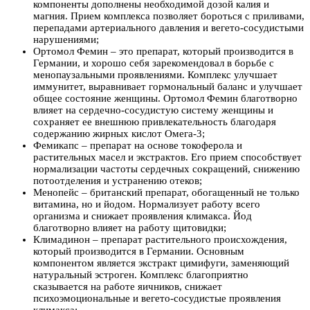
компоненты дополнены необходимой дозой калия и
магния. Прием комплекса позволяет бороться с приливами,
перепадами артериального давления и вегето-сосудистыми
нарушениями;
Ортомол Фемин – это препарат, который производится в
Германии, и хорошо себя зарекомендовал в борьбе с
менопаузальными проявлениями. Комплекс улучшает
иммунитет, выравнивает гормональный баланс и улучшает
общее состояние женщины. Ортомол Фемин благотворно
влияет на сердечно-сосудистую систему женщины и
сохраняет ее внешнюю привлекательность благодаря
содержанию жирных кислот Омега-3;
Фемикапс – препарат на основе токоферола и
растительных масел и экстрактов. Его прием способствует
нормализации частоты сердечных сокращений, снижению
потоотделения и устранению отеков;
Менопейс – британский препарат, обогащенный не только
витамина, но и йодом. Нормализует работу всего
организма и снижает проявления климакса. Йод
благотворно влияет на работу щитовидки;
Климадинон – препарат растительного происхождения,
который производится в Германии. Основным
компонентом является экстракт цимифуги, заменяющий
натуральный эстроген. Комплекс благоприятно
сказывается на работе яичников, снижает
психоэмоциональные и вегето-сосудистые проявления