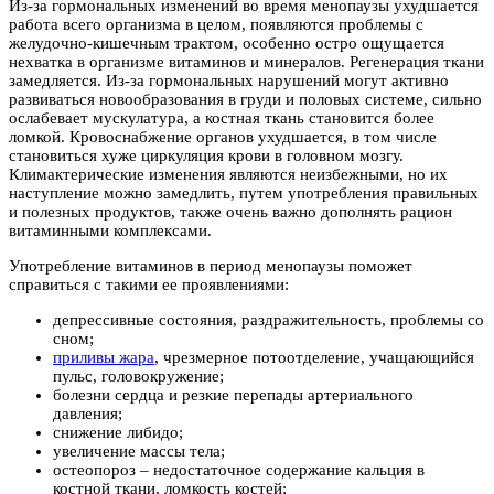
Из-за гормональных изменений во время менопаузы ухудшается
работа всего организма в целом, появляются проблемы с
желудочно-кишечным трактом, особенно остро ощущается
нехватка в организме витаминов и минералов. Регенерация ткани
замедляется. Из-за гормональных нарушений могут активно
развиваться новообразования в груди и половых системе, сильно
ослабевает мускулатура, а костная ткань становится более
ломкой. Кровоснабжение органов ухудшается, в том числе
становиться хуже циркуляция крови в головном мозгу.
Климактерические изменения являются неизбежными, но их
наступление можно замедлить, путем употребления правильных
и полезных продуктов, также очень важно дополнять рацион
витаминными комплексами.
Употребление витаминов в период менопаузы поможет
справиться с такими ее проявлениями:
депрессивные состояния, раздражительность, проблемы со
сном;
приливы жара
, чрезмерное потоотделение, учащающийся
пульс, головокружение;
болезни сердца и резкие перепады артериального
давления;
снижение либидо;
увеличение массы тела;
остеопороз – недостаточное содержание кальция в
костной ткани, ломкость костей;