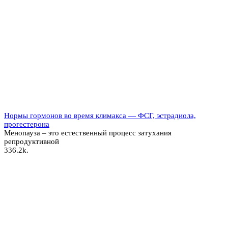
Нормы гормонов во время климакса — ФСГ, эстрадиола,
прогестерона
Менопауза – это естественный процесс затухания
репродуктивной
3
36.2k.