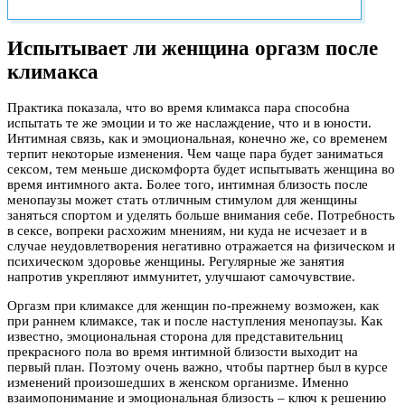
Испытывает ли женщина оргазм после
климакса
Практика показала, что во время климакса пара способна
испытать те же эмоции и то же наслаждение, что и в юности.
Интимная связь, как и эмоциональная, конечно же, со временем
терпит некоторые изменения. Чем чаще пара будет заниматься
сексом, тем меньше дискомфорта будет испытывать женщина во
время интимного акта. Более того, интимная близость после
менопаузы может стать отличным стимулом для женщины
заняться спортом и уделять больше внимания себе. Потребность
в сексе, вопреки расхожим мнениям, ни куда не исчезает и в
случае неудовлетворения негативно отражается на физическом и
психическом здоровье женщины. Регулярные же занятия
напротив укрепляют иммунитет, улучшают самочувствие.
Оргазм при климаксе для женщин по-прежнему возможен, как
при раннем климаксе, так и после наступления менопаузы. Как
известно, эмоциональная сторона для представительниц
прекрасного пола во время интимной близости выходит на
первый план. Поэтому очень важно, чтобы партнер был в курсе
изменений произошедших в женском организме. Именно
взаимопонимание и эмоциональная близость – ключ к решению