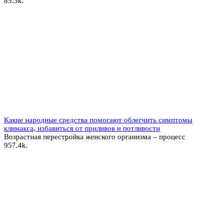
8
5.3k.
Какие народные средства помогают облегчить симптомы
климакса, избавиться от приливов и потливости
Возрастная перестройка женского организма – процесс
9
57.4k.