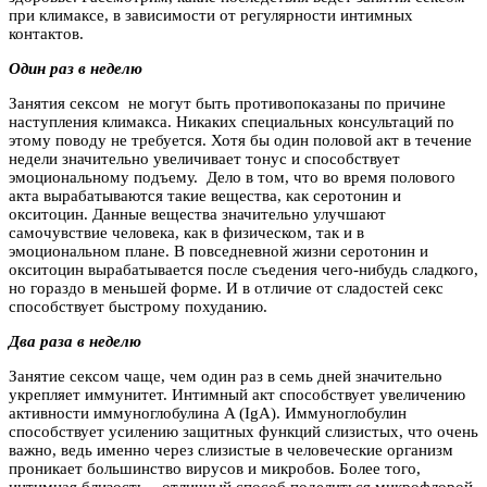
при климаксе, в зависимости от регулярности интимных
контактов.
Один раз в неделю
Занятия сексом не могут быть противопоказаны по причине
наступления климакса. Никаких специальных консультаций по
этому поводу не требуется. Хотя бы один половой акт в течение
недели значительно увеличивает тонус и способствует
эмоциональному подъему. Дело в том, что во время полового
акта вырабатываются такие вещества, как серотонин и
окситоцин. Данные вещества значительно улучшают
самочувствие человека, как в физическом, так и в
эмоциональном плане. В повседневной жизни серотонин и
окситоцин вырабатывается после съедения чего-нибудь сладкого,
но гораздо в меньшей форме. И в отличие от сладостей секс
способствует быстрому похуданию.
Два раза в неделю
Занятие сексом чаще, чем один раз в семь дней значительно
укрепляет иммунитет. Интимный акт способствует увеличению
активности иммуноглобулина A (IgA). Иммуноглобулин
способствует усилению защитных функций слизистых, что очень
важно, ведь именно через слизистые в человеческие организм
проникает большинство вирусов и микробов. Более того,
интимная близость – отличный способ поделиться микрофлорой,