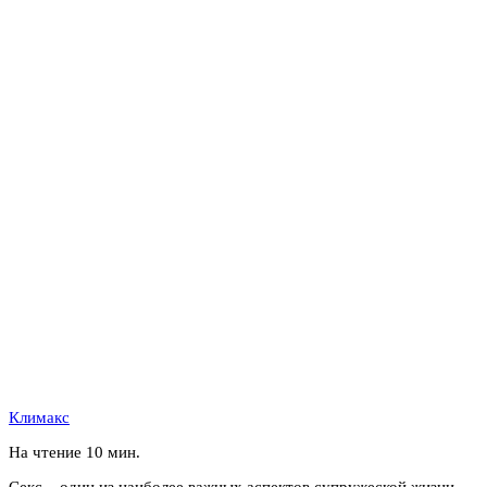
Климакс
На чтение
10 мин.
Секс – один из наиболее важных аспектов супружеской жизни.