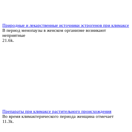
Природные и лекарственные источники эстрогенов при климаксе
В период менопаузы в женском организме возникают
неприятные
2
1.6k.
Препараты при климаксе растительного происхождения
Во время климактерического периода женщина отмечает
1
1.3k.