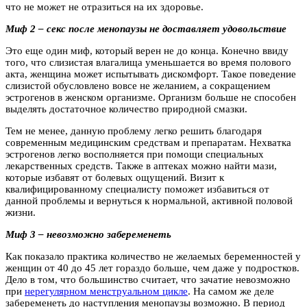
что не может не отразиться на их здоровье.
Миф 2 – секс после менопаузы не доставляет удовольствие
Это еще один миф, который верен не до конца. Конечно ввиду
того, что слизистая влагалища уменьшается во время полового
акта, женщина может испытывать дискомфорт. Такое поведение
слизистой обусловлено вовсе не желанием, а сокращением
эстрогенов в женском организме. Организм больше не способен
выделять достаточное количество природной смазки.
Тем не менее, данную проблему легко решить благодаря
современным медицинским средствам и препаратам. Нехватка
эстрогенов легко восполняется при помощи специальных
лекарственных средств. Также в аптеках можно найти мази,
которые избавят от болевых ощущений. Визит к
квалифицированному специалисту поможет избавиться от
данной проблемы и вернуться к нормальной, активной половой
жизни.
Миф 3 – невозможно забеременеть
Как показало практика количество не желаемых беременностей у
женщин от 40 до 45 лет гораздо больше, чем даже у подростков.
Дело в том, что большинство считает, что зачатие невозможно
при
нерегулярном менструальном цикле
. На самом же деле
забеременеть до наступления менопаузы возможно. В период