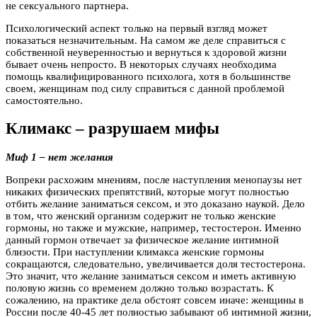
не сексуального партнера.
Психологический аспект только на первый взгляд может
показаться незначительным. На самом же деле справиться с
собственной неуверенностью и вернуться к здоровой жизни
бывает очень непросто. В некоторых случаях необходима
помощь квалифицированного психолога, хотя в большинстве
своем, женщинам под силу справиться с данной проблемой
самостоятельно.
Климакс – разрушаем мифы
Миф 1 – нет желания
Вопреки расхожим мнениям, после наступления менопаузы нет
никаких физических препятствий, которые могут полностью
отбить желание заниматься сексом, и это доказано наукой. Дело
в том, что женский организм содержит не только женские
гормоны, но также и мужские, например, тестостерон. Именно
данный гормон отвечает за физическое желание интимной
близости. При наступлении климакса женские гормоны
сокращаются, следовательно, увеличивается доля тестостерона.
Это значит, что желание заниматься сексом и иметь активную
половую жизнь со временем должно только возрастать. К
сожалению, на практике дела обстоят совсем иначе: женщины в
России после 40-45 лет полностью забывают об интимной жизни,