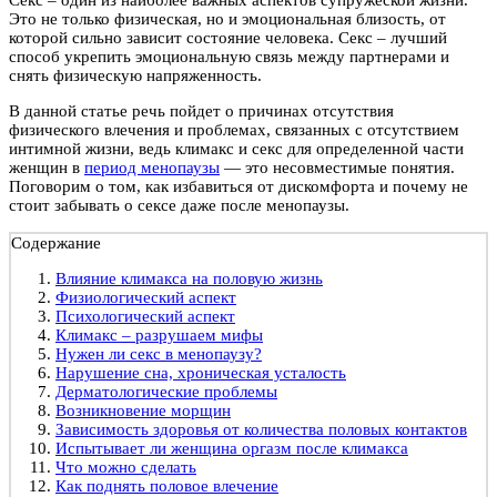
Это не только физическая, но и эмоциональная близость, от
которой сильно зависит состояние человека. Секс – лучший
способ укрепить эмоциональную связь между партнерами и
снять физическую напряженность.
В данной статье речь пойдет о причинах отсутствия
физического влечения и проблемах, связанных с отсутствием
интимной жизни, ведь климакс и секс для определенной части
женщин в
период менопаузы
— это несовместимые понятия.
Поговорим о том, как избавиться от дискомфорта и почему не
стоит забывать о сексе даже после менопаузы.
Содержание
Влияние климакса на половую жизнь
Физиологический аспект
Психологический аспект
Климакс – разрушаем мифы
Нужен ли секс в менопаузу?
Нарушение сна, хроническая усталость
Дерматологические проблемы
Возникновение морщин
Зависимость здоровья от количества половых контактов
Испытывает ли женщина оргазм после климакса
Что можно сделать
Как поднять половое влечение