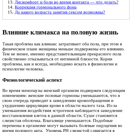
Дискомфорт и боли во время контакта — что делать?
Коррекция гормонального фона
До какого возраста занятия сексом возможны?
Влияние климакса на половую жизнь
Такая проблема как климакс затрагивает оба пола, при этом в
физическом плане женщины меньше подвержены его влиянию.
Тем не менее, именно представительницам прекрасного пола
свойственно отказываться от интимной близости. Корни
проблемы, как и всегда, необходимо искать в физиологии и
психологии человека.
Физиологический аспект
Во время менопаузы женский организм подвержен следующим
изменениям: женские половые гормоны уменьшаются, что в
свою очередь приводит к замедлению кровообращения и
ухудшению циркуляции крови в области малого таза. Из-за
уменьшения воздействия эстрогенов наблюдается замедление
восстановления клеток в данной области. Суше становится
слизистая оболочка. Влагалище уменьшается. Подобные
перемены в организме могут вызывать болевые ощущения во
время полового акта. Уровень PH слизистой сдвигается в