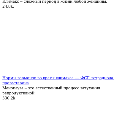
Климакс – сложный период в жизни любой женщины.
2
4.8k.
Нормы гормонов во время климакса — ФСГ, эстрадиола,
прогестерона
Менопауза – это естественный процесс затухания
репродуктивной
3
36.2k.