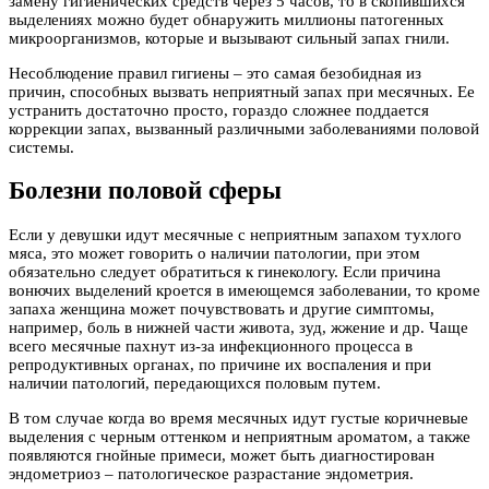
замену гигиенических средств через 5 часов, то в скопившихся
выделениях можно будет обнаружить миллионы патогенных
микроорганизмов, которые и вызывают сильный запах гнили.
Несоблюдение правил гигиены – это самая безобидная из
причин, способных вызвать неприятный запах при месячных. Ее
устранить достаточно просто, гораздо сложнее поддается
коррекции запах, вызванный различными заболеваниями половой
системы.
Болезни половой сферы
Если у девушки идут месячные с неприятным запахом тухлого
мяса, это может говорить о наличии патологии, при этом
обязательно следует обратиться к гинекологу. Если причина
вонючих выделений кроется в имеющемся заболевании, то кроме
запаха женщина может почувствовать и другие симптомы,
например, боль в нижней части живота, зуд, жжение и др. Чаще
всего месячные пахнут из-за инфекционного процесса в
репродуктивных органах, по причине их воспаления и при
наличии патологий, передающихся половым путем.
В том случае когда во время месячных идут густые коричневые
выделения с черным оттенком и неприятным ароматом, а также
появляются гнойные примеси, может быть диагностирован
эндометриоз – патологическое разрастание эндометрия.