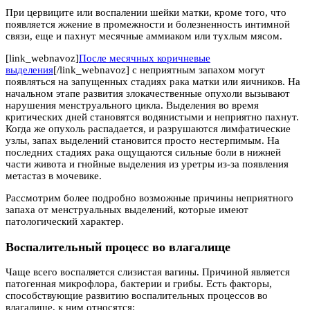
При цервиците или воспалении шейки матки, кроме того, что
появляется жжение в промежности и болезненность интимной
связи, еще и пахнут месячные аммиаком или тухлым мясом.
[link_webnavoz]
После месячных коричневые
выделения
[/link_webnavoz] с неприятным запахом могут
появляться на запущенных стадиях рака матки или яичников. На
начальном этапе развития злокачественные опухоли вызывают
нарушения менструального цикла. Выделения во время
критических дней становятся водянистыми и неприятно пахнут.
Когда же опухоль распадается, и разрушаются лимфатические
узлы, запах выделений становится просто нестерпимым. На
последних стадиях рака ощущаются сильные боли в нижней
части живота и гнойные выделения из уретры из-за появления
метастаз в мочевике.
Рассмотрим более подробно возможные причины неприятного
запаха от менструальных выделений, которые имеют
патологический характер.
Воспалительный процесс во влагалище
Чаще всего воспаляется слизистая вагины. Причиной является
патогенная микрофлора, бактерии и грибы. Есть факторы,
способствующие развитию воспалительных процессов во
влагалище, к ним относятся: