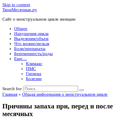
Skip to content
ТвоиМесячные.ру
Сайт о менструальном цикле женщин
Общее
Нарушения цикла
Выделения/объем
Что можно/нельзя
Боли/препараты
Беременность/роды
Еще…
Климакс
ПМС
Гигиена
Болезни
Search for:
Главная
»
Общая информация о менструальном цикле
Причины запаха при, перед и после
месячных