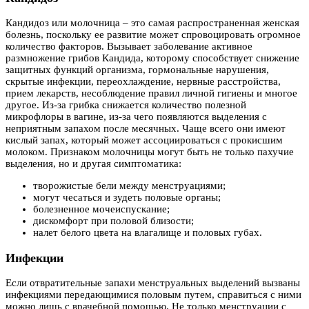
Кандидоз или молочница – это самая распространенная женская
болезнь, поскольку ее развитие может спровоцировать огромное
количество факторов. Вызывает заболевание активное
размножение грибов Кандида, которому способствует снижение
защитных функций организма, гормональные нарушения,
скрытые инфекции, переохлаждение, нервные расстройства,
прием лекарств, несоблюдение правил личной гигиены и многое
другое. Из-за грибка снижается количество полезной
микрофлоры в вагине, из-за чего появляются выделения с
неприятным запахом после месячных. Чаще всего они имеют
кислый запах, который может ассоциироваться с прокисшим
молоком. Признаком молочницы могут быть не только пахучие
выделения, но и другая симптоматика:
творожистые бели между менструациями;
могут чесаться и зудеть половые органы;
болезненное мочеиспускание;
дискомфорт при половой близости;
налет белого цвета на влагалище и половых губах.
Инфекции
Если отвратительные запахи менструальных выделений вызваны
инфекциями передающимися половым путем, справиться с ними
можно лишь с врачебной помощью. Не только менструации с