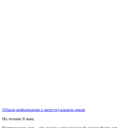
Общая информация о менструальном цикле
На чтение
8 мин.
Критические дни – это всегда определенный дискомфорт для