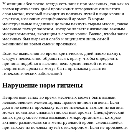
У женщин абсолютно всегда есть запах при месячных, так как во
время критических дней происходит отторжение слизистого
слоя матки, который выходит из половых путей в виде крови и
сгустков, имеющих специфический аромат. В норме
менструальные выделения должны пахнуть сырым мясом, также
месячные пахнут железом, которое является жизненно важным
микроэлементом, входящим в состав крови. Важно, чтобы запах
месячных был выражен слабо и ощущался лишь самой
женщиной во время смены прокладки.
Если же выделения во время критических дней плохо пахнут,
следует немедленно обращаться к врачу, чтобы определить
причины подобного явления, ведь кроме плохой гигиены
неприятные ароматы могут быть признаком развития
гинекологических заболеваний
Нарушение норм гигиены
Неприятный запах во время месячных может быть вызван
невыполнением элементарных правил личной гигиены. Если
долго не менять прокладку или не извлекать тампон из вагины,
может появиться сильный гнилостный аромат. Специфический
запах протухшего мяса вызывают микроорганизмы, которые
активно размножаются в менструальной крови, смешавшейся
при выходе из половых путей с кислородом. Если не произвести