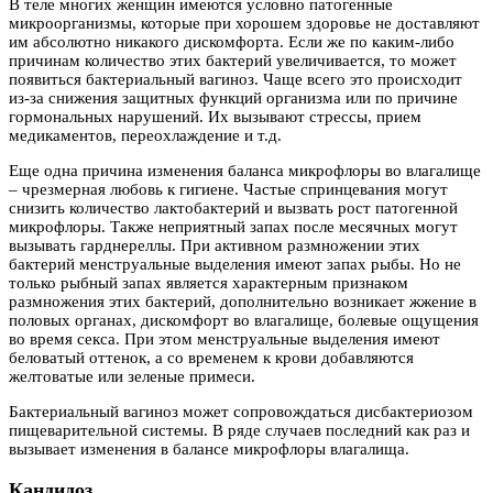
В теле многих женщин имеются условно патогенные
микроорганизмы, которые при хорошем здоровье не доставляют
им абсолютно никакого дискомфорта. Если же по каким-либо
причинам количество этих бактерий увеличивается, то может
появиться бактериальный вагиноз. Чаще всего это происходит
из-за снижения защитных функций организма или по причине
гормональных нарушений. Их вызывают стрессы, прием
медикаментов, переохлаждение и т.д.
Еще одна причина изменения баланса микрофлоры во влагалище
– чрезмерная любовь к гигиене. Частые спринцевания могут
снизить количество лактобактерий и вызвать рост патогенной
микрофлоры. Также неприятный запах после месячных могут
вызывать гарднереллы. При активном размножении этих
бактерий менструальные выделения имеют запах рыбы. Но не
только рыбный запах является характерным признаком
размножения этих бактерий, дополнительно возникает жжение в
половых органах, дискомфорт во влагалище, болевые ощущения
во время секса. При этом менструальные выделения имеют
беловатый оттенок, а со временем к крови добавляются
желтоватые или зеленые примеси.
Бактериальный вагиноз может сопровождаться дисбактериозом
пищеварительной системы. В ряде случаев последний как раз и
вызывает изменения в балансе микрофлоры влагалища.
Кандидоз