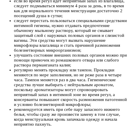
если во время регул идет неприятный запах из влагалища,
следует подмываться минимум 4 раза за день, в то время
как для нормального течения менструации достаточно 2
посещений душа в сутки;
следует перестать пользоваться специальными средствами
интимной гигиены, нужно отдавать предпочтение
обычному мыльному раствору, который не смывает
защитный слой с наружных половых органов и слизистой
вагины. Эти средства могут вызвать нарушение
микрофлоры влагалища и стать причиной размножения
болезнетворных микроорганизмов;
улучшить состояние внешних половых органов можно при
помощи примочек из ромашкового отвара или слабого
раствора перманганата калия;
регулярно менять прокладку или тампон. Прокладки
меняются по мере заполнения, но не реже раза в четыре
часа. Тампон меняется раз в два часа. Гигиенические
средства лучше выбирать с нейтральным ароматом,
поскольку ароматизаторы могут спровоцировать
неприятный запах в интимной зоне во время регул, а
консерванты повышают скорость размножения патогенной
и условно болезнетворной микрофлоры;
рекомендуется иметь при себе пару запасного нижнего
белья, чтобы сразу же произвести замену в том случае,
когда менструальная кровь запачкала одежду и начала
неприятно пахнуть.