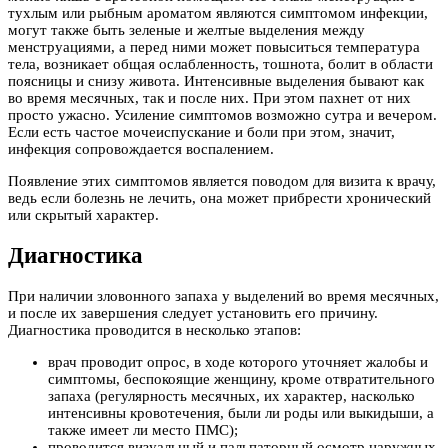
тухлым или рыбным ароматом являются симптомом инфекции,
могут также быть зеленые и желтые выделения между
менструациями, а перед ними может повыситься температура
тела, возникает общая ослабленность, тошнота, болит в области
поясницы и снизу живота. Интенсивные выделения бывают как
во время месячных, так и после них. При этом пахнет от них
просто ужасно. Усиление симптомов возможно сутра и вечером.
Если есть частое мочеиспускание и боли при этом, значит,
инфекция сопровождается воспалением.
Появление этих симптомов является поводом для визита к врачу,
ведь если болезнь не лечить, она может прибрести хронический
или скрытый характер.
Диагностика
При наличии зловонного запаха у выделений во время месячных,
и после их завершения следует установить его причину.
Диагностика проводится в несколько этапов:
врач проводит опрос, в ходе которого уточняет жалобы и
симптомы, беспокоящие женщину, кроме отвратительного
запаха (регулярность месячных, их характер, насколько
интенсивны кровотечения, были ли роды или выкидыши, а
также имеет ли место ПМС);
проводится визуальный и пальпаторный осмотр наружных