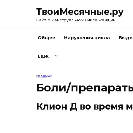
Skip
ТвоиМесячные.ру
to
content
Сайт о менструальном цикле женщин
Общее
Нарушения цикла
Выде
Еще…
ГЛАВНАЯ
Боли/препарат
Клион Д во время 