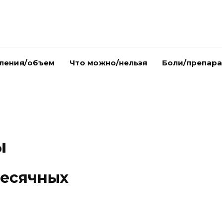
ления/объем
Что можно/нельзя
Боли/препар
ы
месячных