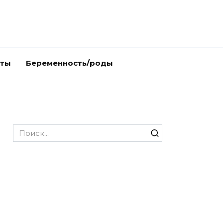
аты
Беременность/роды
Search
for: