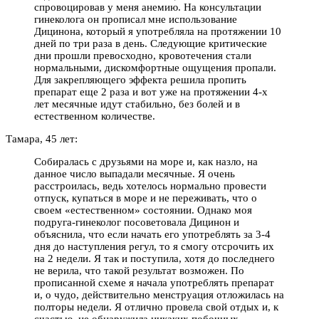
спровоцировав у меня анемию. На консультации
гинеколога он прописал мне использование
Дицинона, который я употребляла на протяжении 10
дней по три раза в день. Следующие критические
дни прошли превосходно, кровотечения стали
нормальными, дискомфортные ощущения пропали.
Для закрепляющего эффекта решила пропить
препарат еще 2 раза и вот уже на протяжении 4-х
лет месячные идут стабильно, без болей и в
естественном количестве.
Тамара, 45 лет:
Собиралась с друзьями на море и, как назло, на
данное число выпадали месячные. Я очень
расстроилась, ведь хотелось нормально провести
отпуск, купаться в море и не переживать, что о
своем «естественном» состоянии. Однако моя
подруга-гинеколог посоветовала Дицинон и
объяснила, что если начать его употреблять за 3-4
дня до наступления регул, то я смогу отсрочить их
на 2 недели. Я так и поступила, хотя до последнего
не верила, что такой результат возможен. По
прописанной схеме я начала употреблять препарат
и, о чудо, действительно менструация отложилась на
полторы недели. Я отлично провела свой отдых и, к