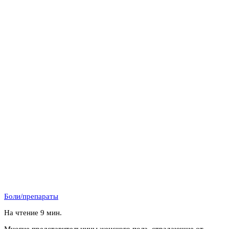
Боли/препараты
На чтение
9 мин.
Многие представительницы женского пола, страдающие от