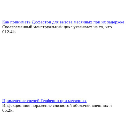
Как принимать Дюфастон для вызова месячных при их задержке
Своевременный менструальный цикл указывает на то, что
0
12.4k.
Применение свечей Генферон при месячных
Инфекционное поражение слизистой оболочки внешних и
0
5.2k.