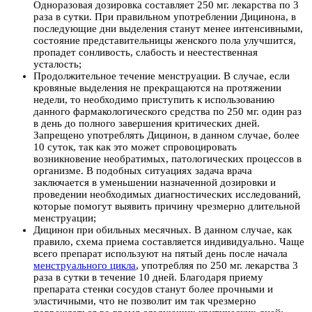
Одноразовая дозировка составляет 250 мг. лекарства по 3
раза в сутки. При правильном употреблении Дицинона, в
последующие дни выделения станут менее интенсивными,
состояние представительницы женского пола улучшится,
пропадет сонливость, слабость и неестественная
усталость;
Продолжительное течение менструации. В случае, если
кровяные выделения не прекращаются на протяжении
недели, то необходимо приступить к использованию
данного фармакологического средства по 250 мг. один раз
в день до полного завершения критических дней.
Запрещено употреблять Дицинон, в данном случае, более
10 суток, так как это может спровоцировать
возникновение необратимых, патологических процессов в
организме. В подобных ситуациях задача врача
заключается в уменьшении назначенной дозировки и
проведении необходимых диагностических исследований,
которые помогут выявить причину чрезмерно длительной
менструации;
Дицинон при обильных месячных. В данном случае, как
правило, схема приема составляется индивидуально. Чаще
всего препарат используют на пятый день после начала
менструального цикла
, употребляя по 250 мг. лекарства 3
раза в сутки в течение 10 дней. Благодаря приему
препарата стенки сосудов станут более прочными и
эластичными, что не позволит им так чрезмерно