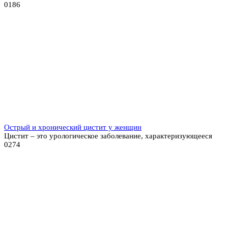
0
186
Острый и хронический цистит у женщин
Цистит – это урологическое заболевание, характеризующееся
0
274