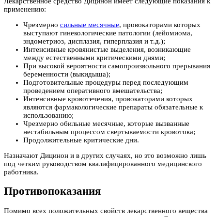
Лекарственное средство Дицинон имеет следующие показания к
применению:
Чрезмерно
сильные месячные
, провокаторами которых
выступают гинекологические патологии (лейомиома,
эндометриоз, дисплазия, гиперплазия и т.д.);
Интенсивные кровянистые выделения, возникающие
между естественными критическими днями;
При высокой вероятности самопроизвольного прерывания
беременности (выкидыша);
Подготовительные процедуры перед последующим
проведением оперативного вмешательства;
Интенсивные кровотечения, провокаторами которых
являются фармакологические препараты обязательные к
использованию;
Чрезмерно обильные месячные, которые вызванные
нестабильным процессом свертываемости кровотока;
Продолжительные критические дни.
Назначают Дицинон и в других случаях, но это возможно лишь
под четким руководством квалифицированного медицинского
работника.
Противопоказания
Помимо всех положительных свойств лекарственного вещества