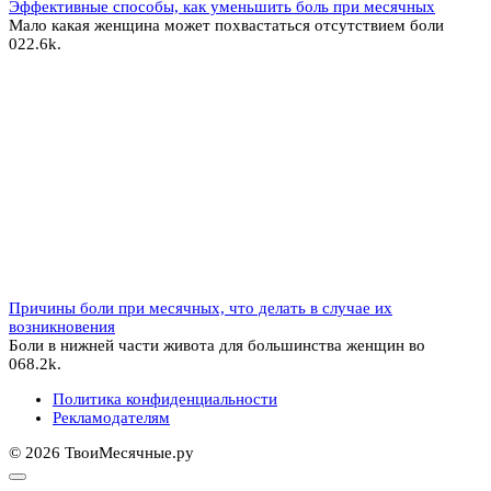
Эффективные способы, как уменьшить боль при месячных
Мало какая женщина может похвастаться отсутствием боли
0
22.6k.
Причины боли при месячных, что делать в случае их
возникновения
Боли в нижней части живота для большинства женщин во
0
68.2k.
Политика конфиденциальности
Рекламодателям
© 2026 ТвоиМесячные.ру