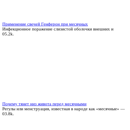
Применение свечей Генферон при месячных
Инфекционное поражение слизистой оболочки внешних и
0
5.2k.
Почему тянет низ живота перед месячными
Регулы или менструация, известная в народе как «месячные» —
0
3.8k.