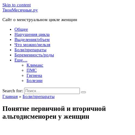
Skip to content
ТвоиМесячные.ру
Сайт о менструальном цикле женщин
Общее
Нарушения цикла
Выделения/объем
Что можно/нельзя
Боли/препараты
Беременность/роды
Еще…
Климакс
ПМС
Гигиена
Болезни
Search for:
Главная
»
Боли/препараты
Понятие первичной и вторичной
альгодисменореи у женщин