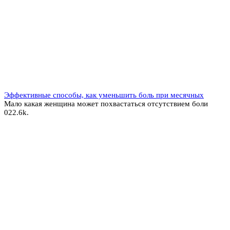
Эффективные способы, как уменьшить боль при месячных
Мало какая женщина может похвастаться отсутствием боли
0
22.6k.