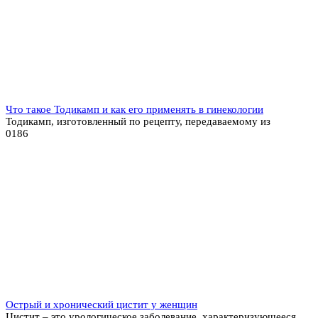
Что такое Тодикамп и как его применять в гинекологии
Тодикамп, изготовленный по рецепту, передаваемому из
0
186
Острый и хронический цистит у женщин
Цистит – это урологическое заболевание, характеризующееся