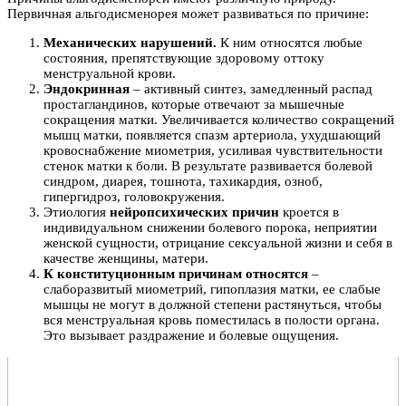
Первичная альгодисменорея может развиваться по причине:
Механических нарушений.
К ним относятся любые
состояния, препятствующие здоровому оттоку
менструальной крови.
Эндокринная
– активный синтез, замедленный распад
простагландинов, которые отвечают за мышечные
сокращения матки. Увеличивается количество сокращений
мышц матки, появляется спазм артериола, ухудшающий
кровоснабжение миометрия, усиливая чувствительности
стенок матки к боли. В результате развивается болевой
синдром, диарея, тошнота, тахикардия, озноб,
гипергидроз, головокружения.
Этиология
нейропсихических причин
кроется в
индивидуальном снижении болевого порока, неприятии
женской сущности, отрицание сексуальной жизни и себя в
качестве женщины, матери.
К конституционным причинам относятся
–
слаборазвитый миометрий, гипоплазия матки, ее слабые
мышцы не могут в должной степени растянуться, чтобы
вся менструальная кровь поместилась в полости органа.
Это вызывает раздражение и болевые ощущения.