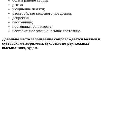
боли в районе сердца;
рвота;
ухудшение памяти;
расстройство пищевого поведения;
депрессия;
бессонница;
постоянная сонливость;
нестабильное эмоциональное состояние.
Довольно часто заболевание сопровождается болями в
суставах, метеоризмом, сухостью во рту, кожных
высыпаниях, зудом.