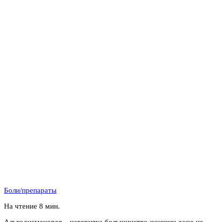
Боли/препараты
На чтение
8 мин.
Альгодисменорея – наверняка большинство женщин даже не