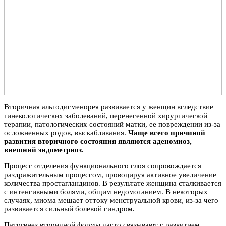
Вторичная альгодисменорея развивается у женщин вследствие
гинекологических заболеваний, перенесенной хирургической
терапии, патологических состояний матки, ее повреждении из-за
осложненных родов, выскабливания.
Чаще всего причиной
развития вторичного состояния являются аденомиоз,
внешний эндометриоз.
Процесс отделения функционального слоя сопровождается
раздражительным процессом, провоцируя активное увеличение
количества простагландинов. В результате женщина сталкивается
с интенсивными болями, общим недомоганием. В некоторых
случаях, миома мешает оттоку менструальной крови, из-за чего
развивается сильный болевой синдром.
Патогенез вторичной формы часто связывают с развитием