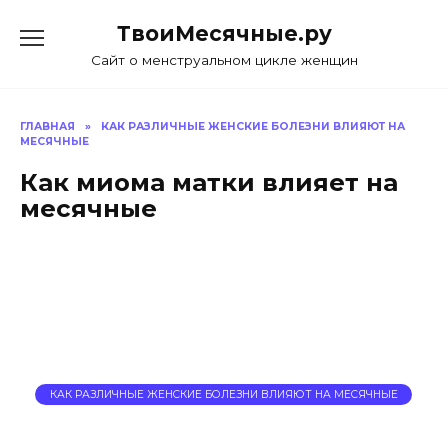
Skip
ТвоиМесячные.ру
to
content
Сайт о менструальном цикле женщин
ГЛАВНАЯ
»
КАК РАЗЛИЧНЫЕ ЖЕНСКИЕ БОЛЕЗНИ ВЛИЯЮТ НА
МЕСЯЧНЫЕ
Как миома матки влияет на
месячные
КАК РАЗЛИЧНЫЕ ЖЕНСКИЕ БОЛЕЗНИ ВЛИЯЮТ НА МЕСЯЧНЫЕ