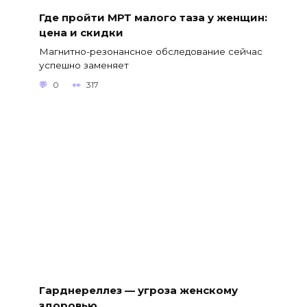
Где пройти МРТ малого таза у женщин:
цена и скидки
Магнитно-резонансное обследование сейчас
успешно заменяет
0
317
Гарднереллез — угроза женскому
здоровью