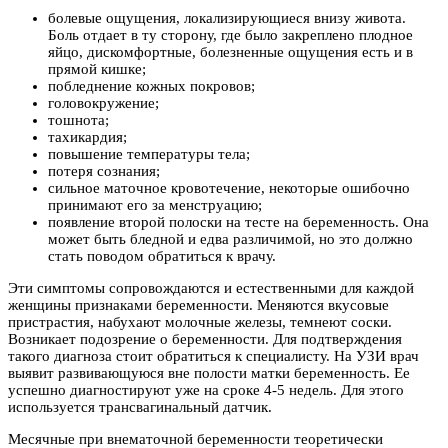
болевые ощущения, локализирующиеся внизу живота.
Боль отдает в ту сторону, где было закреплено плодное
яйцо, дискомфортные, болезненные ощущения есть и в
прямой кишке;
побледнение кожных покровов;
головокружение;
тошнота;
тахикардия;
повышение температуры тела;
потеря сознания;
сильное маточное кровотечение, некоторые ошибочно
принимают его за менструацию;
появление второй полоски на тесте на беременность. Она
может быть бледной и едва различимой, но это должно
стать поводом обратиться к врачу.
Эти симптомы сопровождаются и естественными для каждой
женщины признаками беременности. Меняются вкусовые
пристрастия, набухают молочные железы, темнеют соски.
Возникает подозрение о беременности. Для подтверждения
такого диагноза стоит обратиться к специалисту. На УЗИ врач
выявит развивающуюся вне полости матки беременность. Ее
успешно диагностируют уже на сроке 4-5 недель. Для этого
используется трансвагинальный датчик.
Месячные при внематочной беременности теоретически