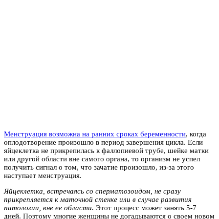
Менструация возможна на ранних сроках беременности
, когда
оплодотворение произошло в период завершения цикла. Если
яйцеклетка не прикрепилась к фаллопиевой трубе, шейке матки
или другой области вне самого органа, то организм не успел
получить сигнал о том, что зачатие произошло, из-за этого
наступает менструация.
Яйцеклетка, встречаясь со сперматозоидом, не сразу
прикрепляется к маточной стенке или в случае развития
патологии, вне ее области.
Этот процесс может занять 5-7
дней. Поэтому многие женщины не догадываются о своем новом