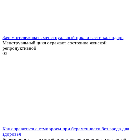
Зачем отслеживать менструальный цикл и вести календарь
Менструальный цикл отражает состояние женской
репродуктивной
0
3
Как справиться с геморроем при беременности без вреда для
здоровья
Беременность — важный этап в жизни женщины, связанный