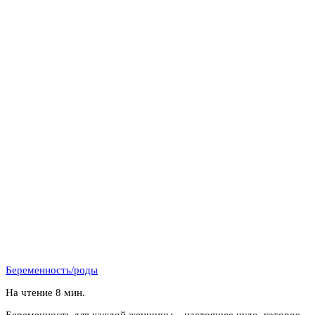
Беременность/роды
На чтение
8 мин.
Беременность для каждой женщины – настоящее чудо, которое