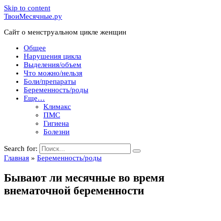
Skip to content
ТвоиМесячные.ру
Сайт о менструальном цикле женщин
Общее
Нарушения цикла
Выделения/объем
Что можно/нельзя
Боли/препараты
Беременность/роды
Еще…
Климакс
ПМС
Гигиена
Болезни
Search for:
Главная
»
Беременность/роды
Бывают ли месячные во время
внематочной беременности