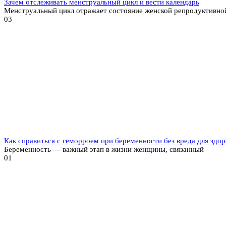
Зачем отслеживать менструальный цикл и вести календарь
Менструальный цикл отражает состояние женской репродуктивно
0
3
Как справиться с геморроем при беременности без вреда для здор
Беременность — важный этап в жизни женщины, связанный
0
1