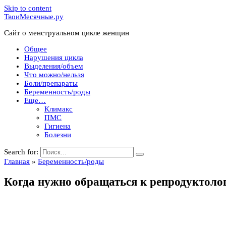
Skip to content
ТвоиМесячные.ру
Сайт о менструальном цикле женщин
Общее
Нарушения цикла
Выделения/объем
Что можно/нельзя
Боли/препараты
Беременность/роды
Еще…
Климакс
ПМС
Гигиена
Болезни
Search for:
Главная
»
Беременность/роды
Когда нужно обращаться к репродуктоло