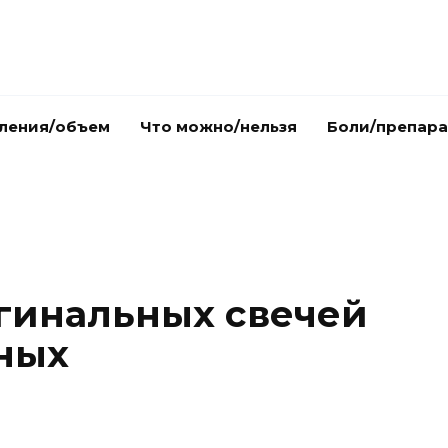
ления/объем
Что можно/нельзя
Боли/препар
гинальных свечей
ных