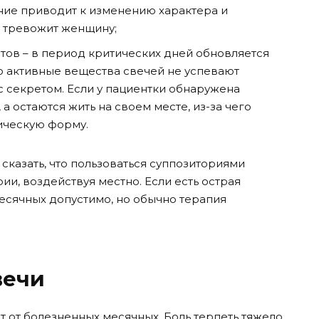
ние приводит к изменению характера и
о тревожит женщину;
ов – в период критических дней обновляется
го активные вещества свечей не успевают
с секретом. Если у пациентки обнаружена
а остаются жить на своем месте, из-за чего
ическую форму.
сказать, что пользоваться суппозиториями
ии, воздействуя местно. Если есть острая
есячных допустимо, но обычно терапия
вечи
 от болезненных месячных. Боль терпеть тяжело,