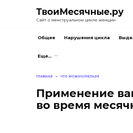
Skip
ТвоиМесячные.ру
to
content
Сайт о менструальном цикле женщин
Общее
Нарушения цикла
Выде
Еще…
ГЛАВНАЯ
»
ЧТО МОЖНО/НЕЛЬЗЯ
Применение ва
во время месяч