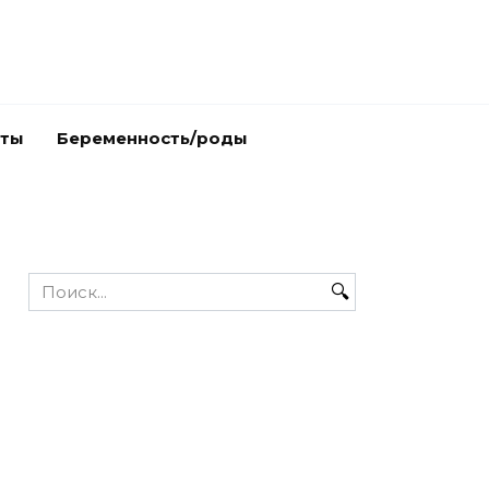
аты
Беременность/роды
Search
for: