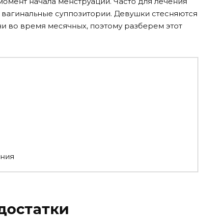
момент начала менструации. Часто для лечения
 вагинальные суппозитории. Девушки стесняются
ечи во время месячных, поэтому разберем этот
ения
достатки