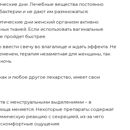
ические дни. Лечебные вещества постоянно
 бактерии и не дают им размножаться.
ритические дни женский организм активно
ных тканей. Если использовать вагинальные
е пройдет быстрее.
 ввести свечу во влагалище и ждать эффекта. Не
ременем, терапия незаметная для женщины, так
ночь.
как и любое другое лекарство, имеет свои
тв с менструальными выделениями – в
алища меняется. Некоторые препараты содержат
имическую реакцию с секрецией, из-за чего
дискомфортные ощущения;