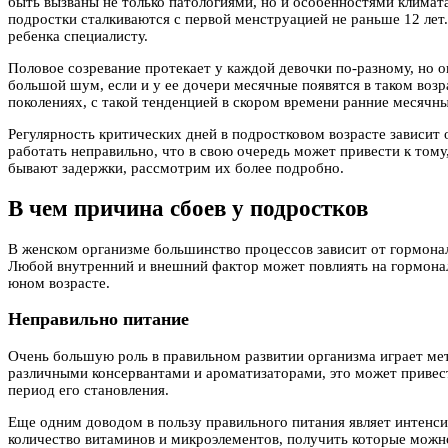
быть вызваны не только патологиями, но и особенностями климат
подростки сталкиваются с первой менструацией не раньше 12 лет.
ребенка специалисту.
Половое созревание протекает у каждой девочки по-разному, но о
большой шум, если и у ее дочери месячные появятся в таком воз
поколениях, с такой тенденцией в скором времени ранние месячн
Регулярность критических дней в подростковом возрасте зависит 
работать неправильно, что в свою очередь может привести к тому
бывают задержки, рассмотрим их более подробно.
В чем причина сбоев у подростков
В женском организме большинство процессов зависит от гормонал
Любой внутренний и внешний фактор может повлиять на гормонал
юном возрасте.
Неправильно питание
Очень большую роль в правильном развитии организма играет мет
различными консервантами и ароматизаторами, это может привест
период его становления.
Еще одним доводом в пользу правильного питания являет интенс
количество витаминов и микроэлементов, получить которые можно