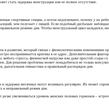
ожет стать задержка менструации или ее полное отсутствие.
личные спортивные секции, а потом недоумевают, почему у их ребе
калорий, чем получает с пищей. Если подобный дисбаланс наблюдае
неправильном режиме дня. Чтобы менструальный цикл наладился, н
ток в развитии, который связан с физиологическими изменениями о
 остро воспринимается критика в ее адрес. Дополнительным факто
а любого стресса, физической нагрузки или даже простой ссоры со
ем. Для решения проблемы может понадобиться не только консульт
в, дыхательная гимнастика и правильный распорядок дня.
и и задержка месячных могут возникать регулярно. Их может спро
та и неправильный режим дня.
 резко увеличиваться уровень женских половых гормонов – эстрог