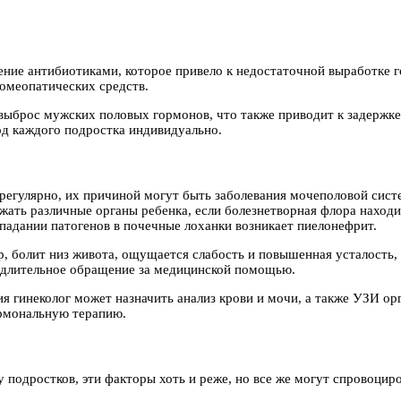
ение антибиотиками, которое привело к недостаточной выработке
гомеопатических средств.
выброс мужских половых гормонов, что также приводит к задержке
од каждого подростка индивидуально.
регулярно, их причиной могут быть заболевания мочеполовой систе
ть различные органы ребенка, если болезнетворная флора находит
попадании патогенов в почечные лоханки возникает пиелонефрит.
р, болит низ живота, ощущается слабость и повышенная усталость,
медлительное обращение за медицинской помощью.
ия гинеколог может назначить анализ крови и мочи, а также УЗИ ор
ормональную терапию.
 подростков, эти факторы хоть и реже, но все же могут спровоцир