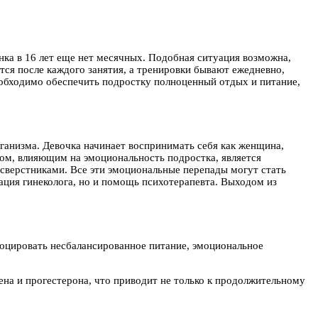
нка в 16 лет еще нет месячных. Подобная ситуация возможна,
тся после каждого занятия, а тренировки бывают ежедневно,
еобходимо обеспечить подростку полноценный отдых и питание,
рганизма. Девочка начинает воспринимать себя как женщина,
ром, влияющим на эмоциональность подростка, является
 сверстниками. Все эти эмоциональные перепады могут стать
ация гинеколога, но и помощь психотерапевта. Выходом из
воцировать несбалансированное питание, эмоциональное
ена и прогестерона, что приводит не только к продолжительному