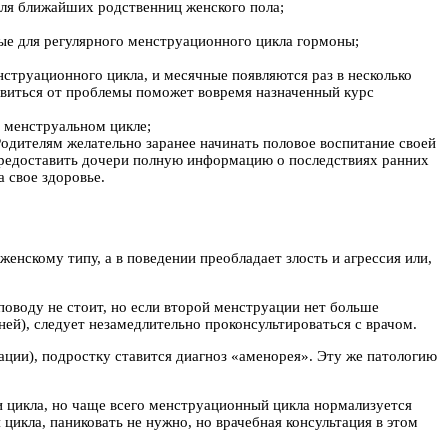
для ближайших родственниц женского пола;
ые для регулярного менструационного цикла гормоны;
струационного цикла, и месячные появляются раз в несколько
бавиться от проблемы поможет вовремя назначенный курс
в менструальном цикле;
Родителям желательно заранее начинать половое воспитание своей
предоставить дочери полную информацию о последствиях ранних
 свое здоровье.
женскому типу, а в поведении преобладает злость и агрессия или,
поводу не стоит, но если второй менструации нет больше
ней), следует незамедлительно проконсультироваться с врачом.
уации), подростку ставится диагноз «аменорея». Эту же патологию
и цикла, но чаще всего менструационный цикла нормализуется
цикла, паниковать не нужно, но врачебная консультация в этом