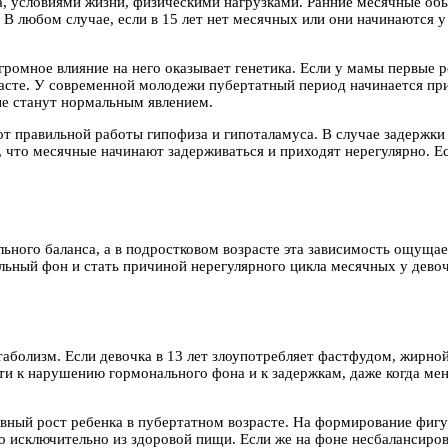
а, условиями жизни, физическими нагрузками. Ранние месячные об
 В любом случае, если в 15 лет нет месячных или они начинаются у
громное влияние на него оказывает генетика. Если у мамы первые р
расте. У современной молодежи пубертатный период начинается пр
ые станут нормальным явлением.
от правильной работы гипофиза и гипоталамуса. В случае задержки
, что месячные начинают задерживаться и приходят нерегулярно. Ес
ьного баланса, а в подростковом возрасте эта зависимость ощущае
ьный фон и стать причиной нерегулярного цикла месячных у дево
аболизм. Если девочка в 13 лет злоупотребляет фастфудом, жирной
и к нарушению гормонального фона и к задержкам, даже когда менст
ивный рост ребенка в пубертатном возрасте. На формирование фигу
 исключительно из здоровой пищи. Если же на фоне несбалансиров