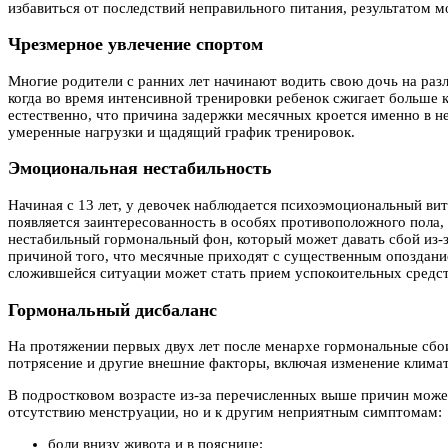
избавиться от последствий неправильного питания, результатом м
Чрезмерное увлечение спортом
Многие родители с ранних лет начинают водить свою дочь на раз
когда во время интенсивной тренировки ребенок сжигает больше 
естественно, что причина задержки месячных кроется именно в 
умеренные нагрузки и щадящий график тренировок.
Эмоциональная нестабильность
Начиная с 13 лет, у девочек наблюдается психоэмоциональный ви
появляется заинтересованность в особях противоположного пола,
нестабильный гормональный фон, который может давать сбой из-з
причиной того, что месячные приходят с существенным опоздани
сложившейся ситуации может стать прием успокоительных средст
Гормональный дисбаланс
На протяжении первых двух лет после менархе гормональные сбо
потрясение и другие внешние факторы, включая изменение клима
В подростковом возрасте из-за перечисленных выше причин может
отсутствию менструации, но и к другим неприятным симптомам:
боли внизу живота и в пояснице;