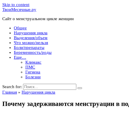
Skip to content
ТвоиМесячные.ру
Сайт о менструальном цикле женщин
Общее
Нарушения цикла
Выделения/объем
Что можно/нельзя
Боли/препараты
Беременность/роды
Еще…
Климакс
ПМС
Гигиена
Болезни
Search for:
Главная
»
Нарушения цикла
Почему задерживаются менструации в по