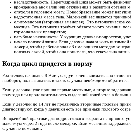
наследственность. Нерегулярный цикл может быть физиолог
врожденные аномалии или отклонения в развитии органов ма
опухоли в головном мозгу. Новообразование может наруши
недостаточная масса тела. Маленький вес является причино
олигоменорея (вторичная аменорея). Это патологическое со
месяцев. Эта патология требует обязательного лечения, по
гормональных препаратов;
пагубные наклонности. У курящих девочек-подростков, упо
начало половой жизни. Если девочка начала жить интимной 
дочери, чтобы ребенок знал об имеющихся методах контра
половых связей, чтобы она понимала, что сексуальна жизнь 
Когда цикл придется в норму
Родителям, начиная с 8-9 лет, следует очень внимательно относить
наоборот, полная апатия, в таких случаях необходимо обратиться
Если у девочки уже прошли первые месячные, а вторые задержалис
полугода или продолжительность выделений колеблется в больших п
Если у девочки до 14 лет не проявились вторичные половые призна
диагностируют, когда у девушки есть все признаки полового созре
Во врачебной практике для подросткового возраста не принято у
максимум через 2 года после менархе. Если месячные задерживают
случае не помешает.