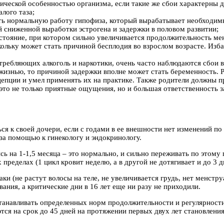
ической особенностью организма, если такие же сбои характерны 
лого таза;
ть нормальную работу гипофиза, который вырабатывает необходим
й сниженной выработки эстрогена и задержки в половом развитии;
стояние, при котором сильно увеличивается продолжительность мен
скольку может стать причиной бесплодия во взрослом возрасте. Из
требляющих алкоголь и наркотики, очень часто наблюдаются сбои 
жизнью, то причиной задержки вполне может стать беременность. 
цепции и умел применять их на практике. Также родители должны 
это не только приятные ощущения, но и большая ответственность за
ся к своей дочери, если с годами в ее внешности нет изменений по 
 за помощью к гинекологу и эндокринологу.
ь на 1-1,5 месяца – это нормально, и сильно переживать по этому 
ределах (1 цикл кровит неделю, а в другой не дотягивает и до 3 д
ки (не растут волосы на теле, не увеличивается грудь, нет менстр
вания, а критические дни в 16 лет еще ни разу не приходили.
станавливать определенных норм продолжительности и регулярност
ся на срок до 45 дней на протяжении первых двух лет становления 