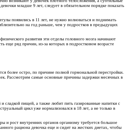
ычно возникают у девочек плотного телосложения, а субтильные
 девочки младше 9 лет, следует в обязательном порядке показать
егулы появились в 11 лет, не нужно волноваться и поднимать
иблизительно на год раньше, чем у подростков в предыдущих
 физического развития эти отделы головного мозга начинают
ть еще ряд причин, из-за которых в подростковом возрасте
тся более остро, по причине полной гормональной перестройки.
чек. Рассмотрим самые основные причины задержки месячных в
 и сладкой пищей, а также любит пить газированные напитки с
руальный цикл уже нормализовался в 18 лет, а не только в
ры и рост внутренних органов организму требуется большое
анного рациона девочка еще и сидит на жестких диетах, чтобы